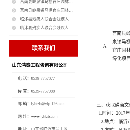
莒南县岭泉镇马棚官庄园林绿化项目 竞争性磋商公告
莒南县岭泉镇马棚官庄园林绿化项目 成交公告
临沭县残疾人联合会残疾人家庭无障碍改造项目磋商公告
临沭县残疾人联合会残疾人家庭无障碍改造项目采购项目中标公示
莒南县
泉镇马
A
联系我们
官庄园
绿化项
山东鸿泰工程咨询有限公司
电 话：
0539-7757077
传 真：
0539-7757088
邮 箱：
lyhtzb@vip.126.com
三、获取磋商文
1.时间：
2017年
网 址：www.
lyhtzb.com
2.地点
：
临沂
地 址：
山东省临沂市兰山区
3.
方式：
凡有