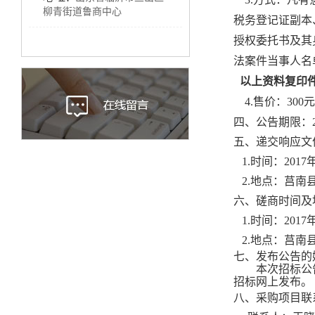
柳青街道鲁商中心
税务登记证副本
授权委托书及其
法案件当事人名
以上资料复印
4
.
售价：
30
0元
四、公告期限：
五、递交响应文
1.时间：
2017
2.地点：
莒南
六、磋商时间及
1.时间：
2017
2.地点：
莒南
七
、
发布公告的
本次招标公
招标网上发布。
八、
采购项目联