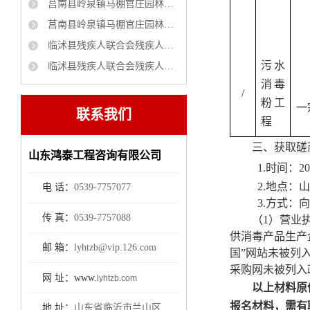
莒南县岭泉镇马棚官庄园林绿化项目 竞争性磋商公告
莒南县岭泉镇马棚官庄园林绿化项目 成交公告
临沭县残疾人联合会残疾人家庭无障碍改造项目磋商公告
污水
临沭县残疾人联合会残疾人家庭无障碍改造项目采购项目中标公示
消毒
/
粉工
一
联系我们
程
三、获取磋
山东鸿泰工程咨询有限公司
1.时间：20
2.地点：
电 话：
0539-7757077
3.方式：
传 真：
0539-7757088
（
1）营业
供消毒产品生产
邮 箱：
lyhtzb@vip.126.com
国”
网站未被列
采购网
未被列入
网 址：www.
lyhtzb.com
以上材料原
报名材料
，
需有
地 址：
山东省临沂市兰山区