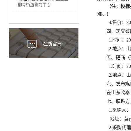
柳青街道鲁商中心
（注：投标
准。）
4.售价：
四、递交磋
1.时间：20
2.地点：
五、磋商（
1.时间：20
2.地点：
六、发布媒
在山东鸿泰
七、联系方
1.采购人
地址：
莒
2.采购代