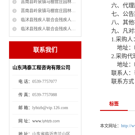
莒南县岭泉镇马棚官庄园林绿化项目 竞争性磋商公告
六、代理
莒南县岭泉镇马棚官庄园林绿化项目 成交公告
七、公告
临沭县残疾人联合会残疾人家庭无障碍改造项目磋商公告
八、
其他
临沭县残疾人联合会残疾人家庭无障碍改造项目采购项目中标公示
九
、凡对
1.
采购
人
地址：
联系我们
2.
采购
代
地址：
山东鸿泰工程咨询有限公司
联系人：
联系方式
电 话：
0539-7757077
传 真：
0539-7757088
标签
邮 箱：
lyhtzb@vip.126.com
网 址：www.
lyhtzb.com
本文网址：
http://
地 址：
山东省临沂市兰山区