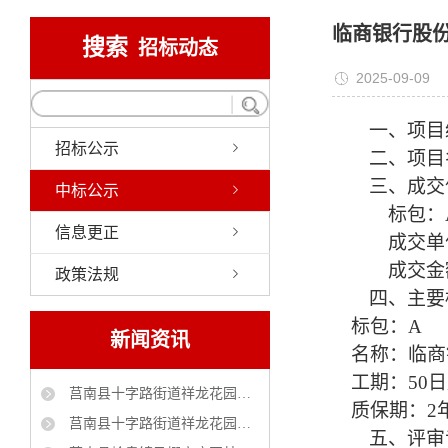
临商银行股
搜索
招标动态
2025-09-09
一、
项目
招标公示
二、
项目
三、
成交
中标公示
标包：
信息更正
成交单
成交
金
政策法规
四、
主要
标包：
A
新闻资讯
名称：临商
工期：
50
莒南县十字路街道祥龙花园（官地村）自来水管理服务采购项目 中标公告
质保期
：
2
莒南县十字路街道祥龙花园社区(官地村)工贸小区大棚改造工程 中标公告
五、评审