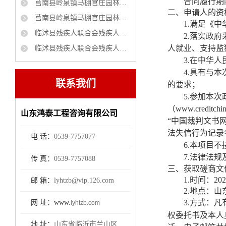
合同履行期
莒南县岭泉镇马棚官庄园林绿化项目 竞争性磋商公告
二、申请人的资
莒南县岭泉镇马棚官庄园林绿化项目 成交公告
1.
满足《中
临沭县残疾人联合会残疾人家庭无障碍改造项目磋商公告
2
.
落实政府
人就业、支持监
临沭县残疾人联合会残疾人家庭无障碍改造项目采购项目中标公示
3.
在中华人
4.
具有与本
联系我们
的要求；
5.
参加本次
（www.creditc
山东鸿泰工程咨询有限公司
“中国裁判文书网（we
法失信行为记录
电 话：
0539-7757077
6.
本项目
不
7.
法律法规
传 真：
0539-7757088
三、获取磋商文
1
.
时间：
20
邮 箱：
lyhtzb@vip.126.com
2
.
地点：
山
3
方式：凡
网 址：www.
.
lyhtzb.com
权委托书
及本人
地 址：
山东省临沂市兰山区