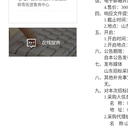
话、电子邮箱并
柳青街道鲁商中心
4
.
售价：
300
四、响应文件提
1
.
截止时间
2
.
地点：山
五、开启：
1
.
开启时间
2
.
开启地点
六、公告期限：
自本公告发
七
、发布媒体
山东招标采
八
、其他补充事
无
。
九
、对本次招标
1
.
采购人信
名
称
：
地
址：
2
.
采购代理
名
称
: