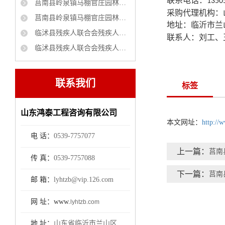
联系电话：
1350
莒南县岭泉镇马棚官庄园林绿化项目 竞争性磋商公告
采购代理机构：
莒南县岭泉镇马棚官庄园林绿化项目 成交公告
地址：
临沂市兰
临沭县残疾人联合会残疾人家庭无障碍改造项目磋商公告
联系人：刘工、
临沭县残疾人联合会残疾人家庭无障碍改造项目采购项目中标公示
联系我们
标签
山东鸿泰工程咨询有限公司
本文网址：
http://
电 话：
0539-7757077
上一篇：
莒南
传 真：
0539-7757088
下一篇：
莒南
邮 箱：
lyhtzb@vip.126.com
网 址：www.
lyhtzb.com
地 址：
山东省临沂市兰山区