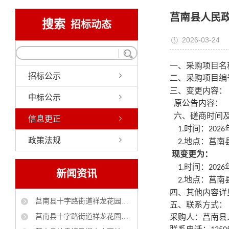
莒南县人民
搜索
招标动态
2026-03-24
一
、采购项目名
招标公示
二、
采购项目编
三、变更内容：
中标公示
原公告内容：
六、磋商时间
信息更正
时间：
1.
202
6
政策法规
地点：
莒南
2.
现变更为：
时间：
1.
202
6
新闻资讯
地点：
莒南
2.
四、其他内容详
莒南县十字路街道祥龙花园（官地村）自来水管理服务采购项目 中标公告
五
、联系方式：
莒南县十字路街道祥龙花园社区(官地村)工贸小区大棚改造工程 中标公告
采购人：
莒南县